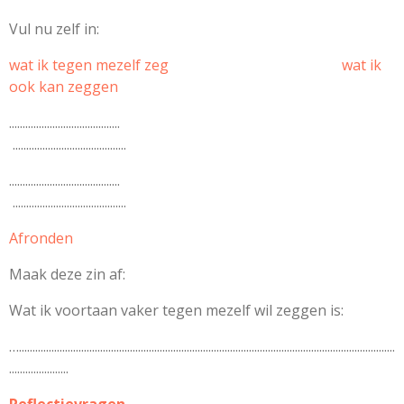
Vul nu zelf in:
wat ik tegen mezelf zeg wat ik
ook kan zeggen
.........................................
..........................................
.........................................
..........................................
Afronden
Maak deze zin af:
Wat ik voortaan vaker tegen mezelf wil zeggen is:
…...........................................................................................................................................
......................