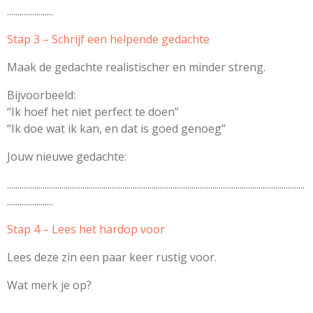
......................
Stap 3 – Schrijf een helpende gedachte
Maak de gedachte realistischer en minder streng.
Bijvoorbeeld:
“Ik hoef het niet perfect te doen”
“Ik doe wat ik kan, en dat is goed genoeg”
Jouw nieuwe gedachte:
..............................................................................................................................................
......................
Stap 4 – Lees het hardop voor
Lees deze zin een paar keer rustig voor.
Wat merk je op?