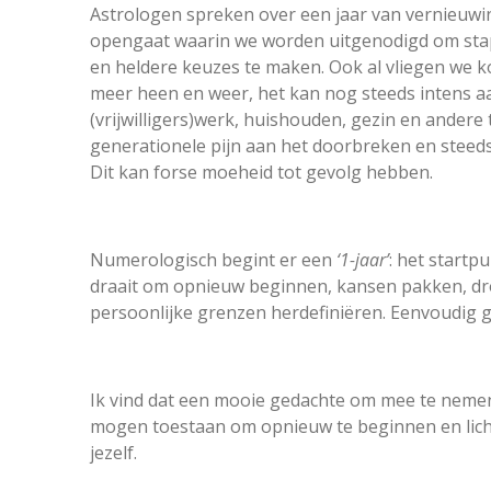
Astrologen spreken over een jaar van vernieuwi
opengaat waarin we worden uitgenodigd om stap
en heldere keuzes te maken. Ook al vliegen we k
meer heen en weer, het kan nog steeds intens a
(vrijwilligers)werk, huishouden, gezin en andere 
generationele pijn aan het doorbreken en steed
Dit kan forse moeheid tot gevolg hebben.
Numerologisch begint er een
‘1-jaar’
: het startp
draait om opnieuw beginnen, kansen pakken, d
persoonlijke grenzen herdefiniëren. Eenvoudig ge
Ik vind dat een mooie gedachte om mee te nemen 
mogen toestaan om opnieuw te beginnen en lichte
jezelf.