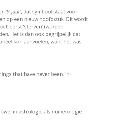
een
‘9-jaar’
, dat symbool staat voor
den op een nieuw hoofdstuk. Dit wordt
et’ eerst ‘sterven’ (worden
en. Het is dan ook begrijpelijk dat
oneel kon aanvoelen, want h
et was
hings that have never been." ✨
zowel in astrologie als numerologie